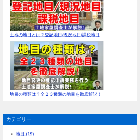
土地の地目とは？登記地目/現況地目/課税地目
地目の種類は？全２３種類の地目を徹底解説！
カテゴリー
地目 (19)