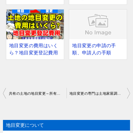
地目変更の費用はいく
地目変更の申請の手
ら？地目変更登記費用
順、申請人の手順
投
共有の土地の地目変更～所有者が複数の土地
地目変更の専門は土地家屋調査士
稿
ナ
ビ
地目変更について
ゲ