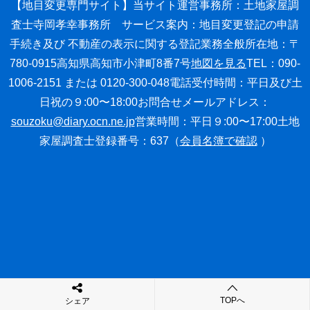
【地目変更専門サイト】
当サイト運営事務所：土地家屋調
査士寺岡孝幸事務所
サービス案内：地目変更登記の申請
手続き
及び 不動産の表示に関する登記業務全般
所在地：〒
780-0915高知県高知市小津町8番7号
地図を見る
TEL：090-
1006-2151 または 0120-300-048
電話受付時間：平日及び土
日祝の９:00〜18:00
お問合せメールアドレス：
souzoku@diary.ocn.ne.jp
営業時間：平日９:00〜17:00
土地
家屋調査士登録番号：637（
会員名簿で確認
）
TOPへ
シェア