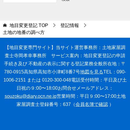
地目変更登記
TOP
登記情報
土地の地番の調べ方
【地目変更専門サイト】
当サイト運営事務所：土地家屋調
査士寺岡孝幸事務所
サービス案内：地目変更登記の申請
手続き
及び 不動産の表示に関する登記業務全般
所在地：〒
780-0915高知県高知市小津町8番7号
地図を見る
TEL：090-
1006-2151 または 0120-300-048
電話受付時間：平日及び土
日祝の９:00〜18:00
お問合せメールアドレス：
souzoku@diary.ocn.ne.jp
営業時間：平日９:00〜17:00
土地
家屋調査士登録番号：637（
会員名簿で確認
）