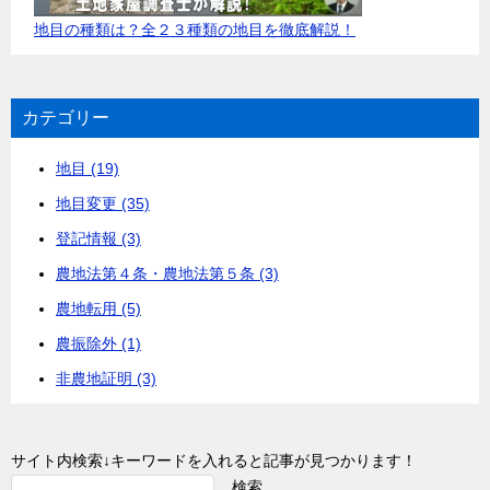
地目の種類は？全２３種類の地目を徹底解説！
カテゴリー
地目 (19)
地目変更 (35)
登記情報 (3)
農地法第４条・農地法第５条 (3)
農地転用 (5)
農振除外 (1)
非農地証明 (3)
サイト内検索↓キーワードを入れると記事が見つかります！
検索