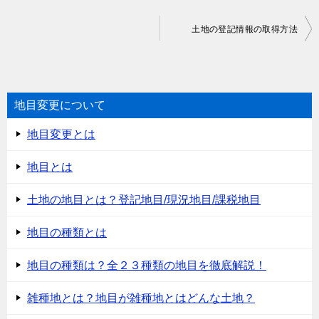
投
土地の登記情報の取得方法
稿
ナ
ビ
地目変更について
ゲ
地目変更とは
ー
シ
地目とは
ョ
土地の地目とは？登記地目/現況地目/課税地目
ン
地目の種類とは
地目の種類は？全２３種類の地目を徹底解説！
雑種地とは？地目が雑種地とはどんな土地？