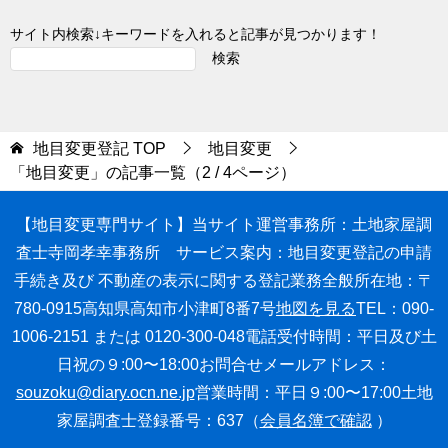
サイト内検索↓キーワードを入れると記事が見つかります！
検索
地目変更登記
TOP
地目変更
「地目変更」の記事一覧（2 / 4ページ）
【地目変更専門サイト】
当サイト運営事務所：土地家屋調
査士寺岡孝幸事務所
サービス案内：地目変更登記の申請
手続き
及び 不動産の表示に関する登記業務全般
所在地：〒
780-0915高知県高知市小津町8番7号
地図を見る
TEL：090-
1006-2151 または 0120-300-048
電話受付時間：平日及び土
日祝の９:00〜18:00
お問合せメールアドレス：
souzoku@diary.ocn.ne.jp
営業時間：平日９:00〜17:00
土地
家屋調査士登録番号：637（
会員名簿で確認
）