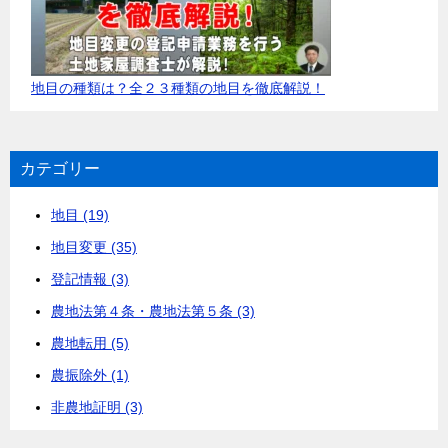
地目の種類は？全２３種類の地目を徹底解説！
カテゴリー
地目 (19)
地目変更 (35)
登記情報 (3)
農地法第４条・農地法第５条 (3)
農地転用 (5)
農振除外 (1)
非農地証明 (3)